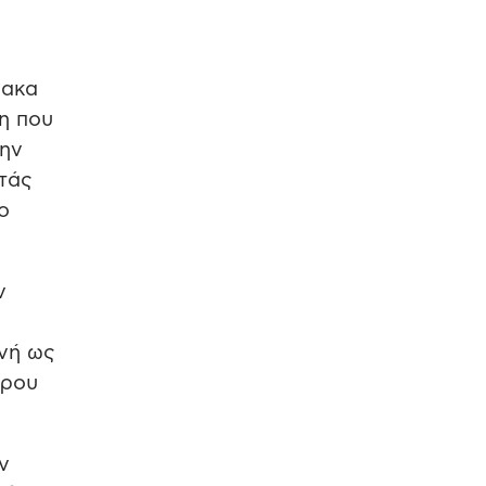
νακα
η που
την
ντάς
ο
ν
νή ως
ίρου
ν