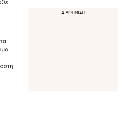
άθε
 τα
ιμο
χαστη