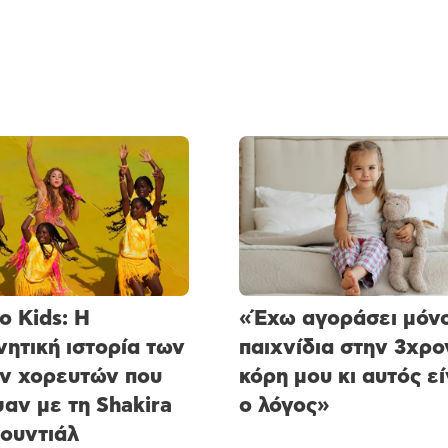
o Kids: Η
«Έχω αγοράσει μόν
νητική ιστορία των
παιχνίδια στην 3χρο
ν χορευτών που
κόρη μου κι αυτός εί
αν με τη Shakira
ο λόγος»
ουντιάλ