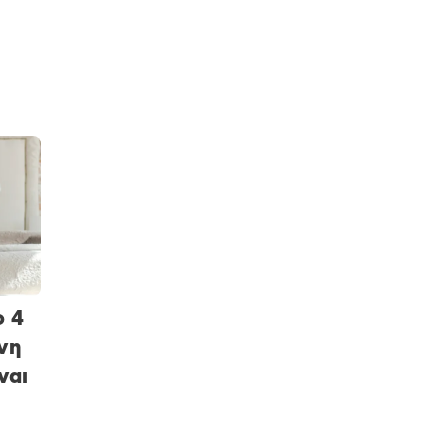
ο 4
νη
ναι