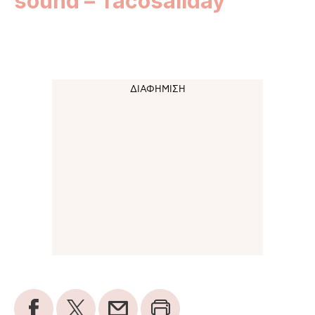
sound – Tacosallday