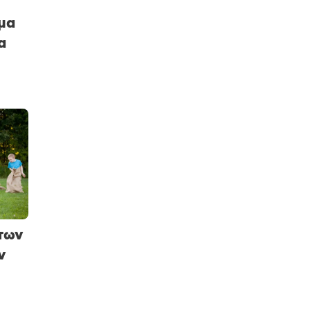
μα
α
 των
ν