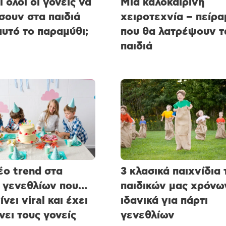
 όλοι οι γονείς να
Μια καλοκαιρινή
σουν στα παιδιά
χειροτεχνία – πείρα
αυτό το παραμύθι;
που θα λατρέψουν τ
παιδιά
έο trend στα
3 κλασικά παιχνίδια
 γενεθλίων που…
παιδικών μας χρόνω
ίνει viral και έχει
ιδανικά για πάρτι
νει τους γονείς
γενεθλίων