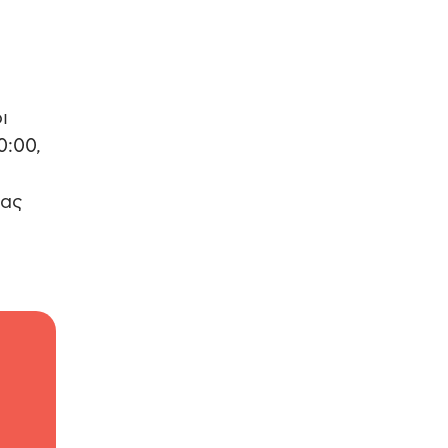
ι
0:00,
δας