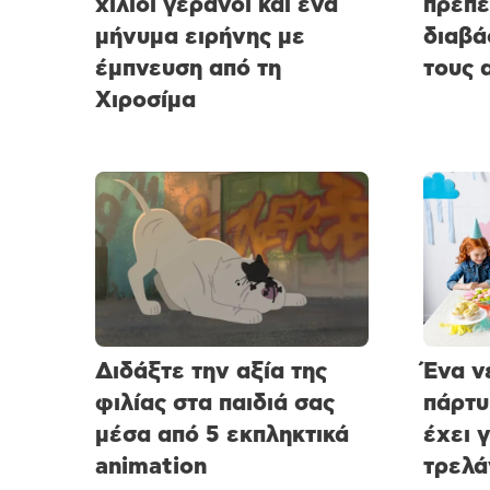
χίλιοι γερανοί και ένα
πρέπει
μήνυμα ειρήνης με
διαβά
έμπνευση από τη
τους 
Χιροσίμα
Διδάξτε την αξία της
Ένα ν
φιλίας στα παιδιά σας
πάρτυ
μέσα από 5 εκπληκτικά
έχει γ
animation
τρελά