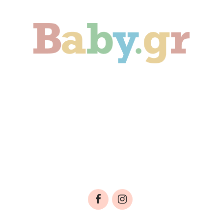
Γονιμότητα
Εγκυμοσύνη
Παιδί
Οικογένεια
Αληθινές Ιστορίες
Cute & Viral
Προτάσεις Αγοράς