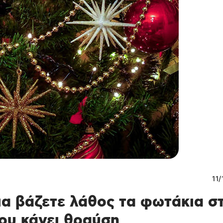
11
α βάζετε λάθος τα φωτάκια σ
που κάνει θραύση