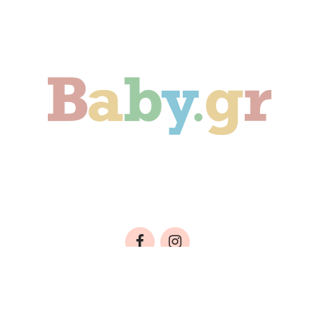
ιδί
Οικογένεια
Αληθινές Ιστορίες
C