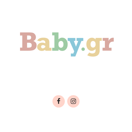
ιδί
Οικογένεια
Αληθινές Ιστορίες
C