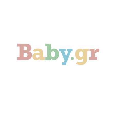
Γονιμότητα
Εγκυμοσύνη
Παιδί
Οικογένεια
Αληθινές Ιστορίες
Cute & Viral
Προτάσεις Αγοράς