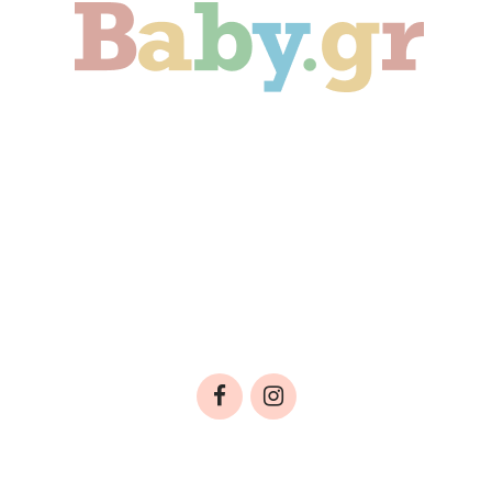
Γονιμότητα
Εγκυμοσύνη
Παιδί
Οικογένεια
Αληθινές Ιστορίες
Cute & Viral
Προτάσεις Αγοράς