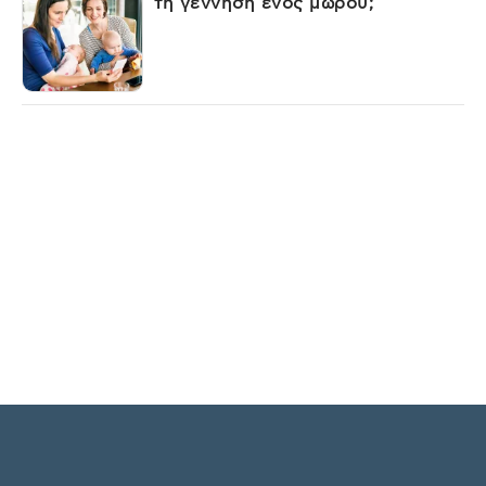
τη γέννηση ενός μωρού;