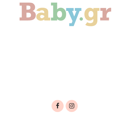
Γονιμότητα
Εγκυμοσύνη
Παιδί
Οικογένεια
Αληθινές Ιστορίες
Cute & Viral
Προτάσεις Αγοράς