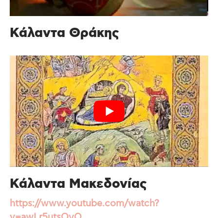
Κάλαντα Θράκης
Κάλαντα Μακεδονίας
https://www.youtube.com/watch?
v=awLr5utsOvQ