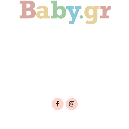
Γονιμότητα
Εγκυμοσύνη
Παιδί
Οικογένεια
Αληθινές Ιστορίες
Cute & Viral
Προτάσεις Αγοράς