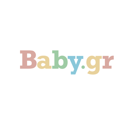
Γονιμότητα
Εγκυμοσύνη
Παιδί
Οικογένεια
Αληθινές Ιστορίες
Cute & Viral
Προτάσεις Αγοράς