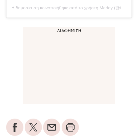
Η δημοσίευση κοινοποιήθηκε από το χρήστη Maddy (@theyostfamily)