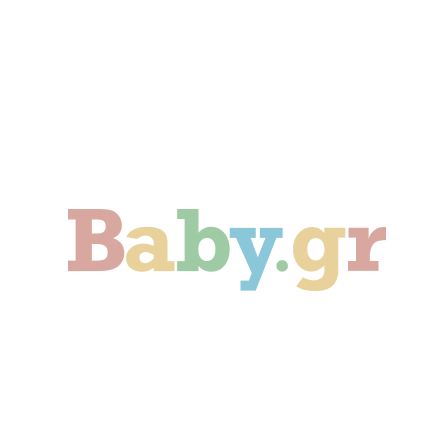
Γονιμότητα
Εγκυμοσύνη
Παιδί
Οικογένεια
Αληθινές Ιστορίες
Cute & Viral