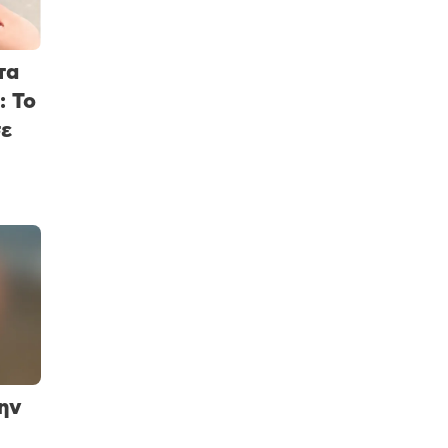
τα
: Το
σε
την