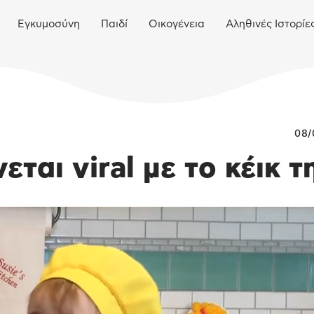
Εγκυμοσύνη
Παιδί
Οικογένεια
Αληθινές Ιστορίε
08/
ται viral με το κέικ τ