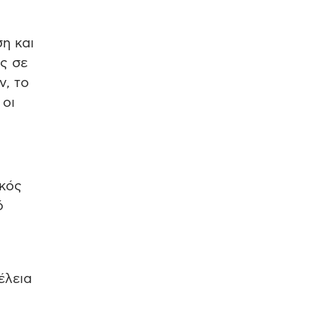
η και
ς σε
ν, το
 οι
ικός
ό
έλεια