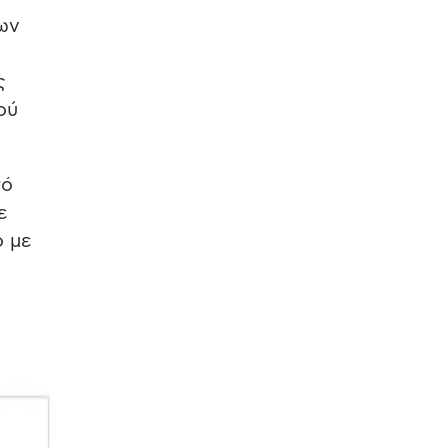
των
ς
ού
τό
ε
ο με