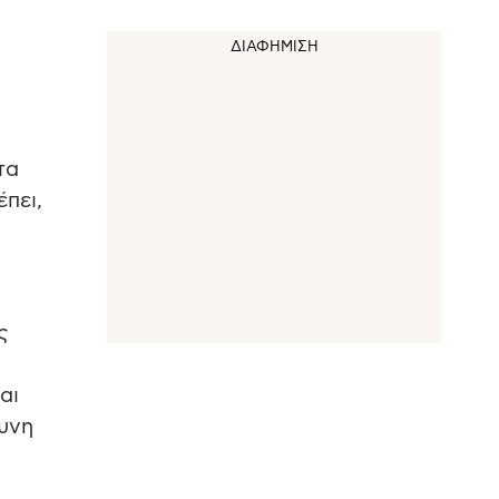
τα
πει,
ς
αι
δυνη