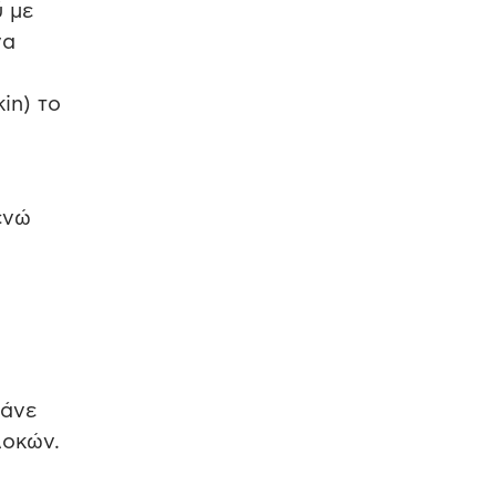
ύ με
να
in) το
ενώ
ράνε
λοκών.