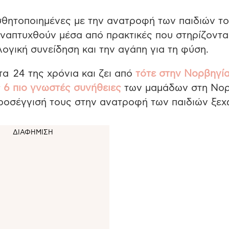
σθητοποιημένες με την ανατροφή των παιδιών το
αναπτυχθούν μέσα από πρακτικές που στηρίζοντα
λογική συνείδηση και την αγάπη για τη φύση.
α 24 της χρόνια και ζει από
τότε στην Νορβηγί
ς 6 πιο γνωστές συνήθειες
των μαμάδων στη Νορ
ροσέγγισή τους στην ανατροφή των παιδιών ξεχ