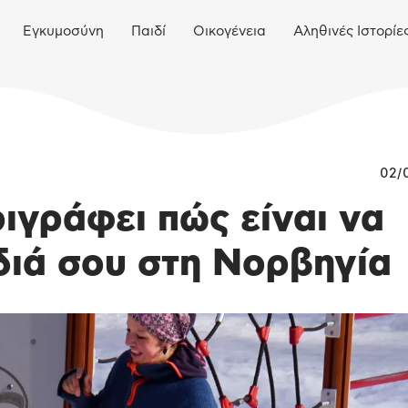
Εγκυμοσύνη
Παιδί
Οικογένεια
Αληθινές Ιστορίε
02/
ιγράφει πώς είναι να
διά σου στη Νορβηγία