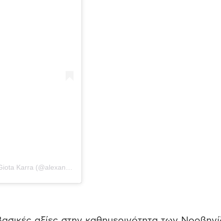
Η δημοσίευση κοινοποιήθηκε από το χρήστη Alexandra Giota Karra (@alexandragkarra)
 βασικές αξίες στην καθημερινότητα των Νορβηγ