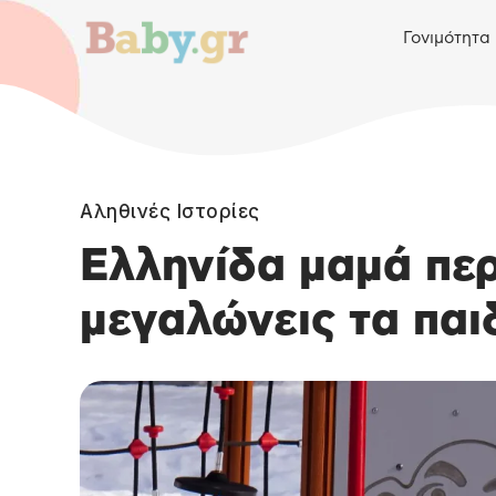
Γονιμότητα
Αληθινές Ιστορίες
Ελληνίδα μαμά περ
μεγαλώνεις τα παι