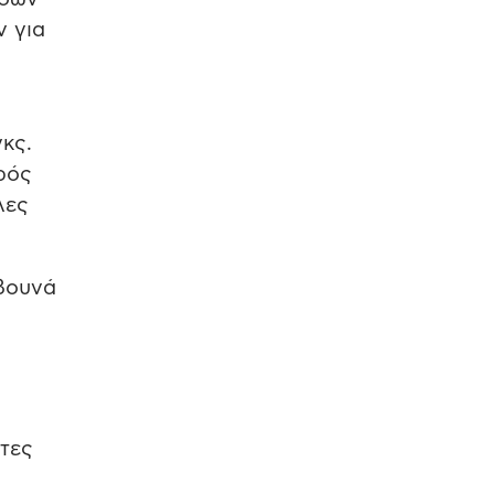
ν για
κς.
ρός
λες
 βουνά
ώτες