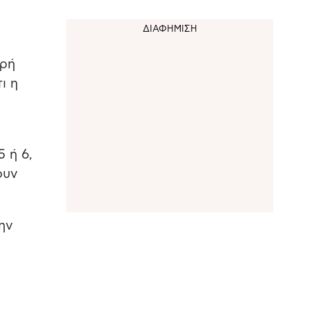
κρή
ι η
 ή 6,
ουν
ην