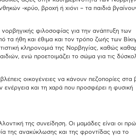
ηκών -κρύο, βροχή ή χιόνι – τα παιδιά βγαίνου
ς νορβηγικής φιλοσοφίας για την ανάπτυξη των
ό τα ήθη και έθιμα και τον τρόπο ζωής των Βίκιγ
τιστική κληρονομιά της Νορβηγίας, καθώς καθα
ιδιών, ενώ προετοιμάζει το σώμα για τις δύσκο
 βλέπεις οικογένειες να κάνουν πεζοπορίες στα
ν ενέργεια και τη χαρά που προσφέρει η φυσική
λλοντική της συνείδηση. Οι μαμάδες είναι οι πρ
ία της ανακύκλωσης και της φροντίδας για το