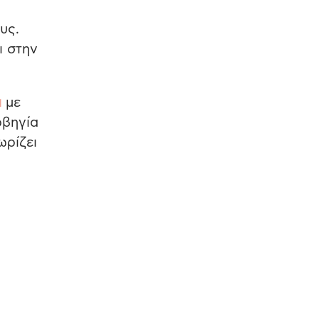
υς.
ι στην
α
με
βηγία
ωρίζει