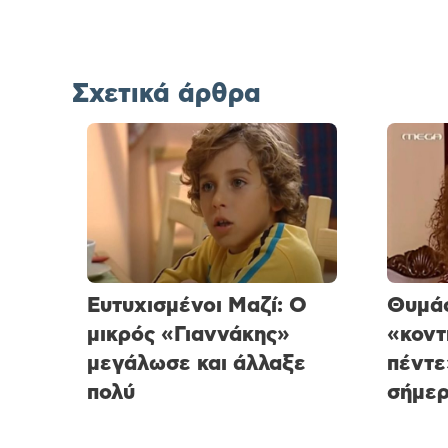
Σχετικά άρθρα
Ευτυχισμένοι Μαζί: Ο
Θυμάσ
μικρός «Γιαννάκης»
«κοντ
μεγάλωσε και άλλαξε
πέντε
πολύ
σήμε