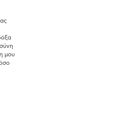
σας
δόξα
οσύνη
λη μου
 όσο