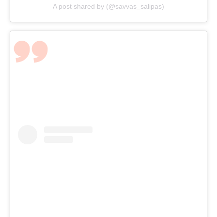
A post shared by (@savvas_salipas)