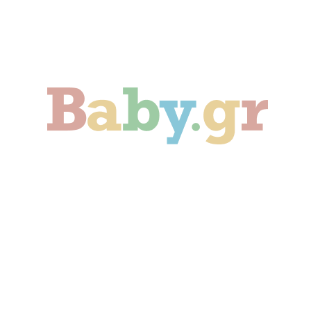
Γονιμότητα
Εγκυμοσύνη
Παιδί
Οικογένεια
Αληθινές Ιστορίες
Cute & Viral
Προτάσεις Αγοράς