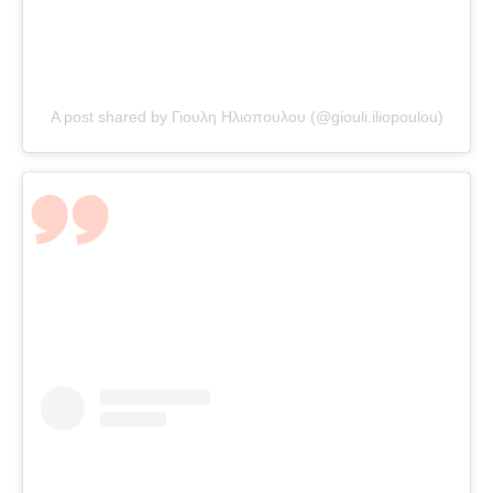
A post shared by Γιουλη Ηλιοπουλου (@giouli.iliopoulou)