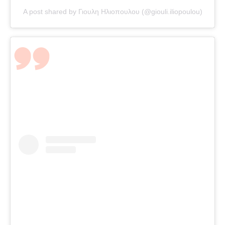
A post shared by Γιουλη Ηλιοπουλου (@giouli.iliopoulou)