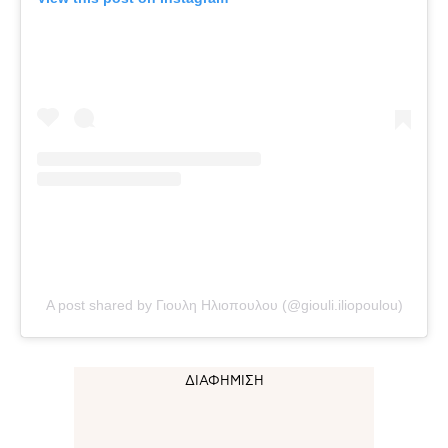
A post shared by Γιουλη Ηλιοπουλου (@giouli.iliopoulou)