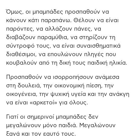
Όμως, οι μπαμπάδες προσπαθούν να
κάνουν κάτι παραπάνω. Θέλουν να είναι
παρόντες, να αλλάζουν πάνες, να
διαβάζουν παραμύθια, να στηρίζουν τη
σύντροφό τους, να είναι συναισθηματικά
διαθέσιμοι, να επουλώνουν πληγές που
κουβαλούν από τη δική τους παιδική ηλικία.
Προσπαθούν να ισορροπήσουν ανάμεσα
στη δουλειά, την οικονομική πίεση, την
οικογένεια, την ψυχική υγεία και την ανάκγη
να είναι «αρκετοί» για όλους.
Γιατί οι σημερινοί μπαμπάδες δεν
μεγαλώνουν μόνο παιδιά. Μεγαλώνουν
ξανά και τον εαυτό τους.