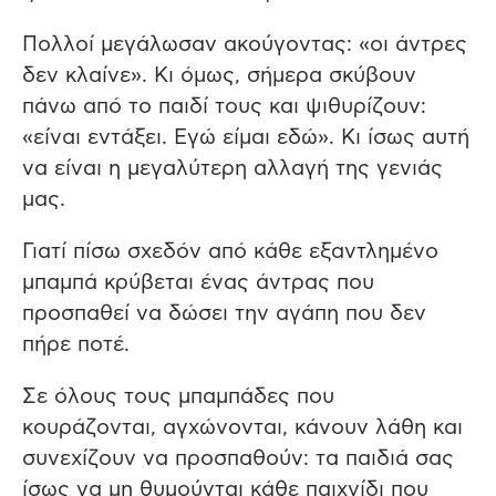
Πολλοί μεγάλωσαν ακούγοντας: «οι άντρες
δεν κλαίνε». Κι όμως, σήμερα σκύβουν
πάνω από το παιδί τους και ψιθυρίζουν:
«είναι εντάξει. Εγώ είμαι εδώ». Κι ίσως αυτή
να είναι η μεγαλύτερη αλλαγή της γενιάς
μας.
Γιατί πίσω σχεδόν από κάθε εξαντλημένο
μπαμπά κρύβεται ένας άντρας που
προσπαθεί να δώσει την αγάπη που δεν
πήρε ποτέ.
Σε όλους τους μπαμπάδες που
κουράζονται, αγχώνονται, κάνουν λάθη και
συνεχίζουν να προσπαθούν: τα παιδιά σας
ίσως να μη θυμούνται κάθε παιχνίδι που