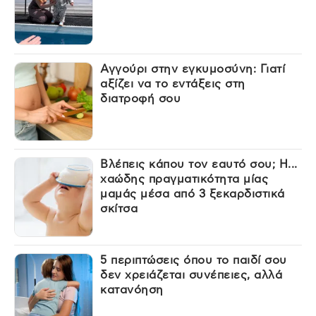
Αγγούρι στην εγκυμοσύνη: Γιατί
αξίζει να το εντάξεις στη
διατροφή σου
Βλέπεις κάπου τον εαυτό σου; Η...
χαώδης πραγματικότητα μίας
μαμάς μέσα από 3 ξεκαρδιστικά
σκίτσα
5 περιπτώσεις όπου το παιδί σου
δεν χρειάζεται συνέπειες, αλλά
κατανόηση