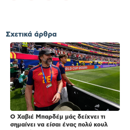
Σχετικά άρθρα
Ο Χαβιέ Μπαρδέμ μάς δείχνει τι
σημαίνει να είσαι ένας πολύ κουλ