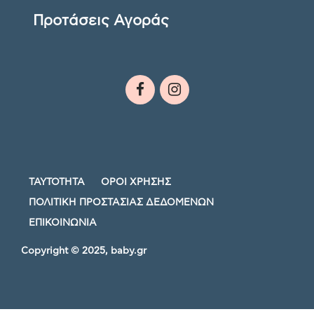
Προτάσεις Αγοράς
ΤΑΥΤΟΤΗΤΑ
ΟΡΟΙ ΧΡΗΣΗΣ
ΠΟΛΙΤΙΚΗ ΠΡΟΣΤΑΣΙΑΣ ΔΕΔΟΜΕΝΩΝ
ΕΠΙΚΟΙΝΩΝΙΑ
Copyright © 2025, baby.gr