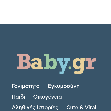
Γονιμότητα
Εγκυμοσύνη
Παιδί
Οικογένεια
Αληθινές Ιστορίες
Cute & Viral