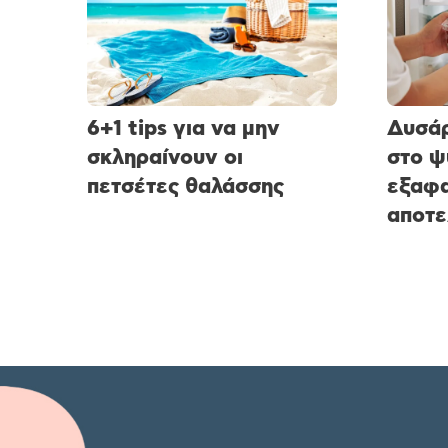
6+1 tips για να μην
Δυσάρ
σκληραίνουν οι
στο ψ
πετσέτες θαλάσσης
εξαφα
αποτε