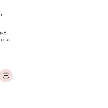
υ
ικό
έχουν