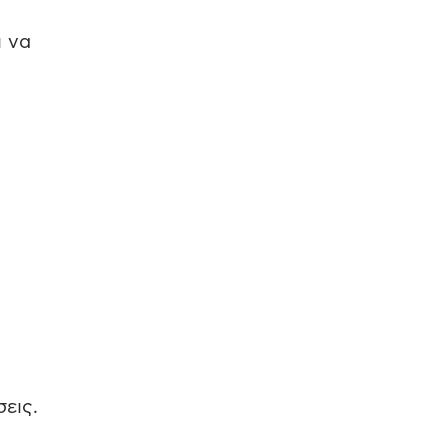
ι να
εις.