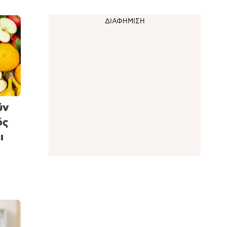
ύν
ός
ι