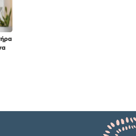
τήρα
να