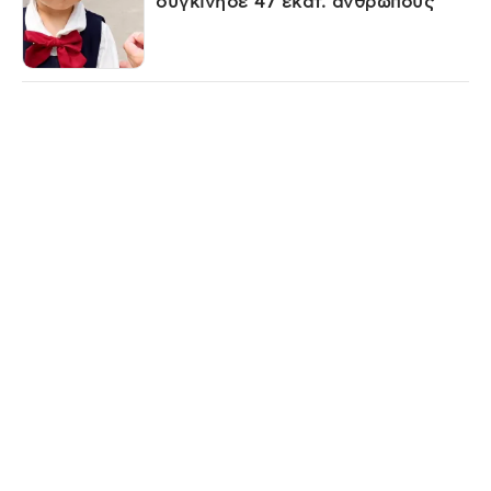
συγκίνησε 47 εκατ. ανθρώπους