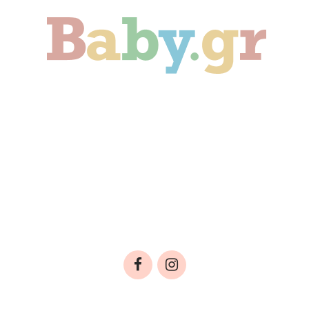
Γονιμότητα
Εγκυμοσύνη
Παιδί
Οικογένεια
Αληθινές Ιστορίες
Cute & Viral
Προτάσεις Αγοράς