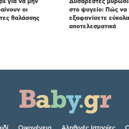
ips για να μην
Δυσάρεστες μυρωδι
αίνουν οι
στο ψυγείο: Πώς να 
τες θαλάσσης
εξαφανίσετε εύκολα
αποτελεσματικά
ιδί
Οικογένεια
Αληθινές Ιστορίες
C