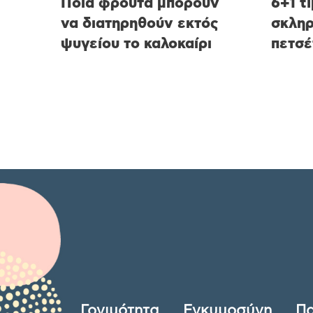
Ποια φρούτα μπορούν
6+1 t
να διατηρηθούν εκτός
σκληρ
ψυγείου το καλοκαίρι
πετσέ
Γονιμότητα
Εγκυμοσύνη
Πα