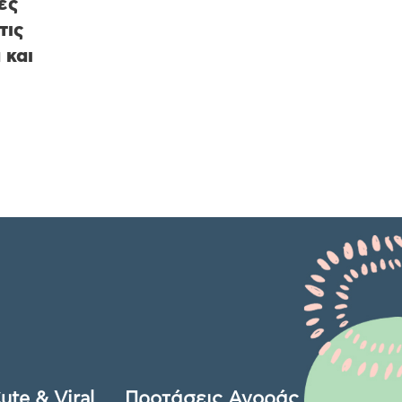
ές
τις
 και
ute & Viral
Προτάσεις Αγοράς