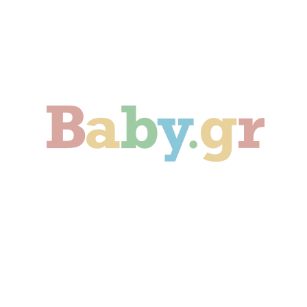
Γονιμότητα
Εγκυμοσύνη
Παιδί
Οικογένεια
Αληθινές Ιστορίες
Cute & Viral
Προτάσεις Αγοράς