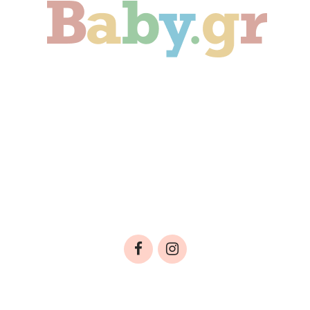
Γονιμότητα
Εγκυμοσύνη
Παιδί
Οικογένεια
Αληθινές Ιστορίες
Cute & Viral
Προτάσεις Αγοράς