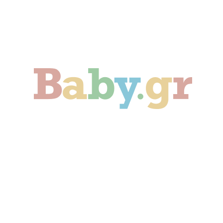
Γονιμότητα
Εγκυμοσύνη
Παιδί
Οικογένεια
Αληθινές Ιστορίες
Cute & Viral
Προτάσεις Αγοράς