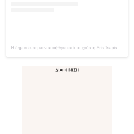
Η δημοσίευση κοινοποιήθηκε από το χρήστη Aris Tsapis (@aris.tsapis)