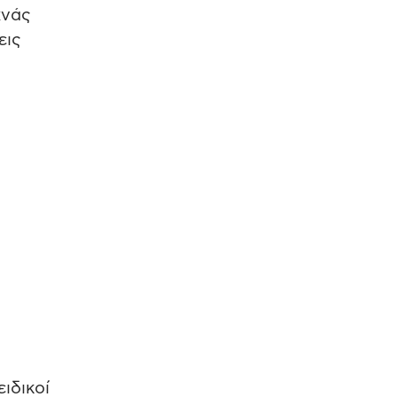
χνάς
εις
ιδικοί