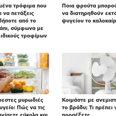
μένα τρόφιμα που
Ποια φρούτα μπορο
ι να πετάξεις
να διατηρηθούν εκτ
ήποτε από το
ψυγείου το καλοκαίρ
άπι, σύμφωνα με
ειδικούς τροφίμων
εστες μυρωδιές
Κοιμάστε με ανεμισ
υγείο: Πώς να τις
το βράδυ; Τι πρέπει 
νίσετε εύκολα και
προσέξετε