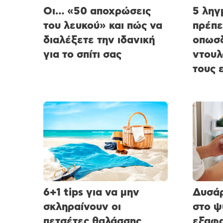
Οι… «50 αποχρώσεις
5 ληγ
του λευκού» και πώς να
πρέπε
διαλέξετε την ιδανική
οπωσδ
για το σπίτι σας
ντουλ
τους 
6+1 tips για να μην
Δυσάρ
σκληραίνουν οι
στο ψ
πετσέτες θαλάσσης
εξαφα