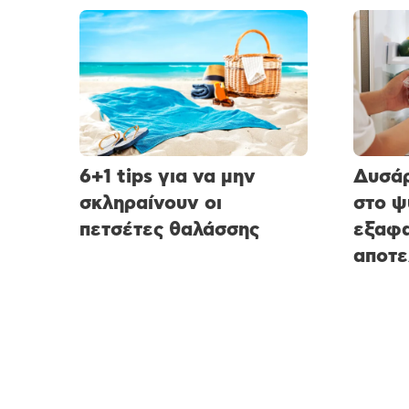
6+1 tips για να μην
Δυσάρ
σκληραίνουν οι
στο ψ
πετσέτες θαλάσσης
εξαφα
αποτε