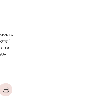
ράσετε
στε 1
τε σε
ουν