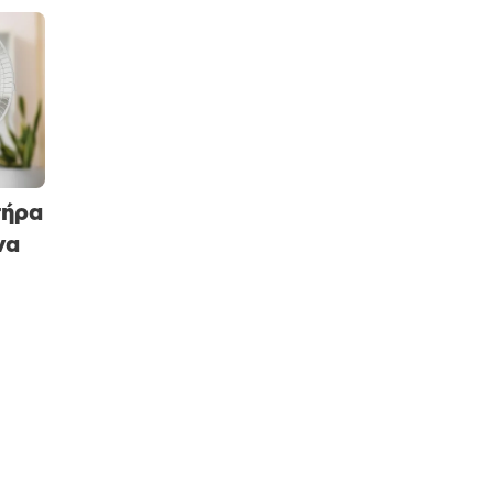
τήρα
να