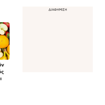
ύν
ός
ι