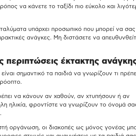
ρόπος να κάνετε το ταξίδι πιο εύκολο και λιγότ
καταλύματα υπάρχει προσωπικό που μπορεί να σας
πρακτικές ανάγκες. Μη διστάσετε να απευθυνθείτ
τις περιπτώσεις έκτακτης ανάγκη
 είναι σημαντικό τα παιδιά να γνωρίζουν τι πρέπε
πρόοπτο.
πρέπει να κάνουν αν χαθούν, αν χτυπήσουν ή αν
ηλη ηλικία, φροντίστε να γνωρίζουν το όνομά σα
.
ωστή οργάνωση, οι διακοπές ως μόνος γονέας μπ