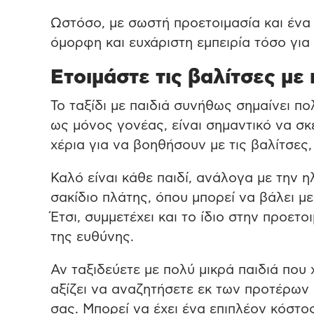
Ωστόσο, με σωστή προετοιμασία και ένα 
όμορφη και ευχάριστη εμπειρία τόσο για 
Ετοιμάστε τις βαλίτσες με
Το ταξίδι με παιδιά συνήθως σημαίνει π
ως μόνος γονέας, είναι σημαντικό να σ
χέρια για να βοηθήσουν με τις βαλίτσες,
Καλό είναι κάθε παιδί, ανάλογα με την ηλ
σακίδιο πλάτης, όπου μπορεί να βάλει με
Έτσι, συμμετέχει και το ίδιο στην προετ
της ευθύνης.
Αν ταξιδεύετε με πολύ μικρά παιδιά που 
αξίζει να αναζητήσετε εκ των προτέρων
σας. Μπορεί να έχει ένα επιπλέον κόστο