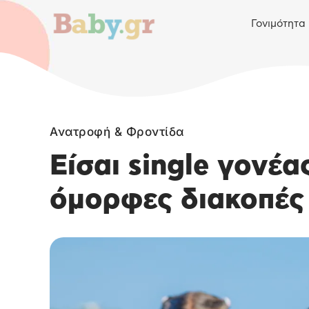
Γονιμότητα
Ανατροφή & Φροντίδα
Είσαι single γονέα
όμορφες διακοπές 