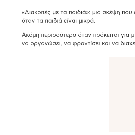
«Διακοπές με τα παιδιά»: μια σκέψη που 
όταν τα παιδιά είναι μικρά.
Ακόμη περισσότερο όταν πρόκειται για μ
να οργανώσει, να φροντίσει και να διαχε