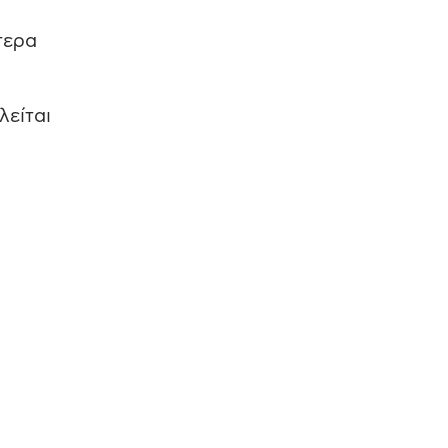
τερα
λείται