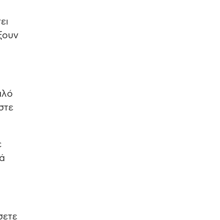
ει
ξουν
αλό
στε
ε
ιά
σετε