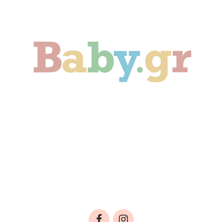
Γονιμότητα
Εγκυμοσύνη
Παιδί
Οικογένεια
Αληθινές Ιστορίες
Cute & Viral
Προτάσεις Αγοράς