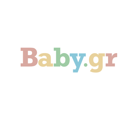
Γονιμότητα
Εγκυμοσύνη
Παιδί
Οικογένεια
Αληθινές Ιστορίες
Cute & Viral
Προτάσεις Αγοράς