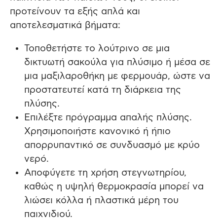
προτείνουν τα εξής απλά και
αποτελεσματικά βήματα:
Τοποθετήστε το λούτρινο σε μια
δικτυωτή σακούλα για πλύσιμο ή μέσα σε
μια μαξιλαροθήκη με φερμουάρ, ώστε να
προστατευτεί κατά τη διάρκεια της
πλύσης.
Επιλέξτε πρόγραμμα απαλής πλύσης.
Χρησιμοποιήστε κανονικό ή ήπιο
απορρυπαντικό σε συνδυασμό με κρύο
νερό.
Αποφύγετε τη χρήση στεγνωτηρίου,
καθώς η υψηλή θερμοκρασία μπορεί να
λιώσει κόλλα ή πλαστικά μέρη του
παιχνιδιού.