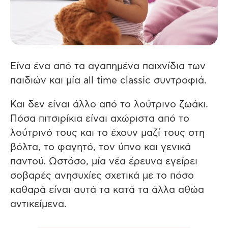
Είνα ένα από τα αγαπημένα παιχνίδια των
παιδιών και μία all time classic συντροφιά.
Και δεν είναι άλλο από το λούτρινο ζωάκι.
Πόσα πιτσιρίκια είναι αχώριστα από το
λούτρινό τους και το έχουν μαζί τους στη
βόλτα, το φαγητό, τον ύπνο και γενικά
παντού. Ωστόσο, μία νέα έρευνα εγείρει
σοβαρές ανησυχίες σχετικά με το πόσο
καθαρά είναι αυτά τα κατά τα άλλα αθώα
αντικείμενα.