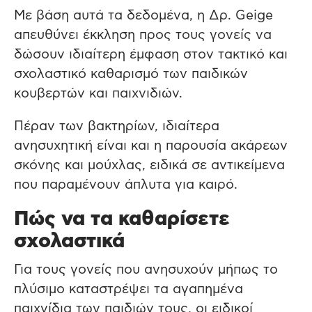
Με βάση αυτά τα δεδομένα, η Δρ. Geige
απευθύνει έκκληση προς τους γονείς να
δώσουν ιδιαίτερη έμφαση στον τακτικό και
σχολαστικό καθαρισμό των παιδικών
κουβερτών και παιχνιδιών.
Πέραν των βακτηρίων, ιδιαίτερα
ανησυχητική είναι και η παρουσία ακάρεων
σκόνης και μούχλας, ειδικά σε αντικείμενα
που παραμένουν άπλυτα για καιρό.
Πώς να τα καθαρίσετε
σχολαστικά
Για τους γονείς που ανησυχούν μήπως το
πλύσιμο καταστρέψει τα αγαπημένα
παιχνίδια των παιδιών τους, οι ειδικοί