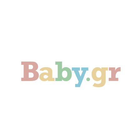
Γονιμότητα
Εγκυμοσύνη
Παιδί
Οικογένεια
Αληθινές Ιστορίες
Cute & Viral