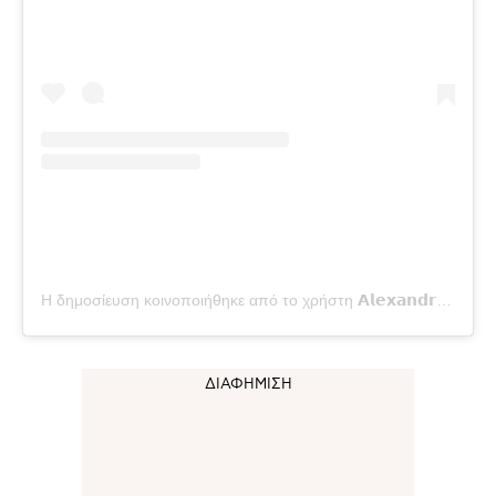
Η δημοσίευση κοινοποιήθηκε από το χρήστη 𝗔𝗹𝗲𝘅𝗮𝗻𝗱𝗿𝗮 𝗞𝗼𝘀𝗺𝗮𝗿𝗶𝗸𝗼𝘂 (@alexandrakosmarikou)