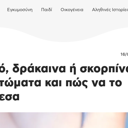
Εγκυμοσύνη
Παιδί
Οικογένεια
Αληθινές Ιστορίε
16/
ό, δράκαινα ή σκορπίν
πτώματα και πώς να το
μεσα