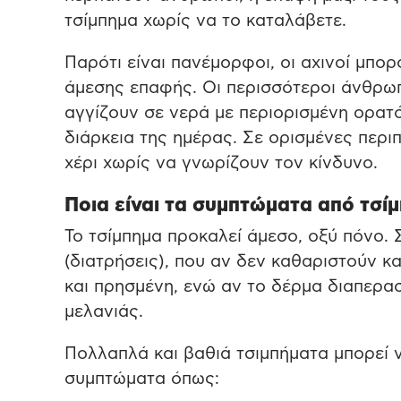
τσίμπημα χωρίς να το καταλάβετε.
Παρότι είναι πανέμορφοι, οι αχινοί μπ
άμεσης επαφής. Οι περισσότεροι άνθρωπ
αγγίζουν σε νερά με περιορισμένη ορατό
διάρκεια της ημέρας. Σε ορισμένες περιπ
χέρι χωρίς να γνωρίζουν τον κίνδυνο.
Ποια είναι τα συμπτώματα από τσίμ
Το τσίμπημα προκαλεί άμεσο, οξύ πόνο.
(διατρήσεις), που αν δεν καθαριστούν κα
και πρησμένη, ενώ αν το δέρμα διαπερασ
μελανιάς.
Πολλαπλά και βαθιά τσιμπήματα μπορεί ν
συμπτώματα όπως: