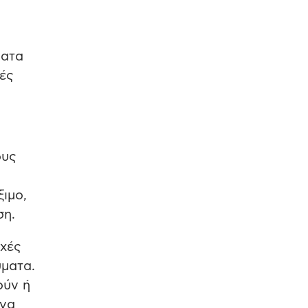
ματα
πές
ους
ιμο,
ση.
ηχές
ύματα.
ούν ή
ένα