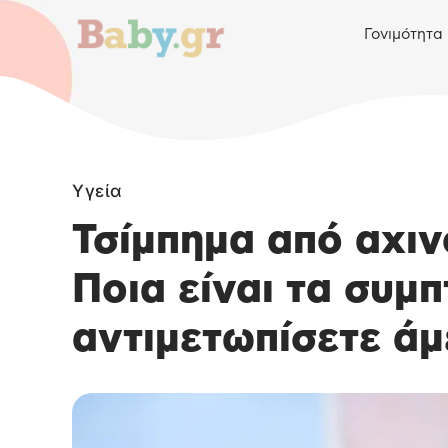
Γονιμότητα
Υγεία
Τσίμπημα από αχιν
Ποια είναι τα συμ
αντιμετωπίσετε ά