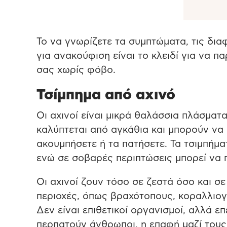
Το να γνωρίζετε τα συμπτώματα, τις δι
για ανακούφιση είναι το κλειδί για να π
σας χωρίς φόβο.
Τσίμπημα από αχινό
Οι αχινοί είναι μικρά θαλάσσια πλάσματ
καλύπτεται από αγκάθια και μπορούν να
ακουμπήσετε ή τα πατήσετε. Τα τσιμπήμ
ενώ σε σοβαρές περιπτώσεις μπορεί να 
Οι αχινοί ζουν τόσο σε ζεστά όσο και σ
περιοχές, όπως βραχότοπους, κοραλλιογ
Δεν είναι επιθετικοί οργανισμοί, αλλά 
περπατούν άνθρωποι, η επαφή μαζί τους 