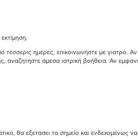
 εκτίμηση.
πό τέσσερις ημέρες, επικοινωνήστε με γιατρό. Αν
ς, αναζητήστε άμεσα ιατρική βοήθεια. Αν εμφαν
τικό, θα εξετάσει το σημείο και ενδεχομένως να