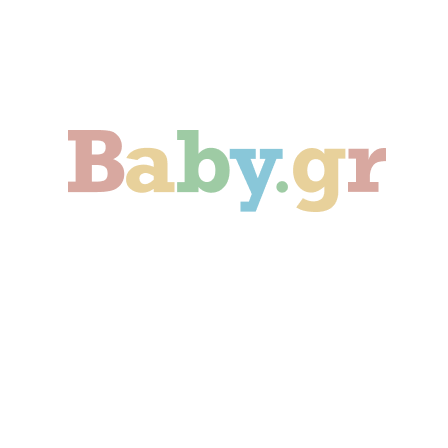
Γονιμότητα
Εγκυμοσύνη
Παιδί
Οικογένεια
Αληθινές Ιστορίες
Cute & Viral
Προτάσεις Αγοράς