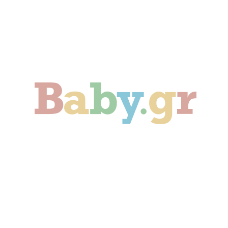
Γονιμότητα
Εγκυμοσύνη
Παιδί
Οικογένεια
Αληθινές Ιστορίες
Cute & Viral
Προτάσεις Αγοράς