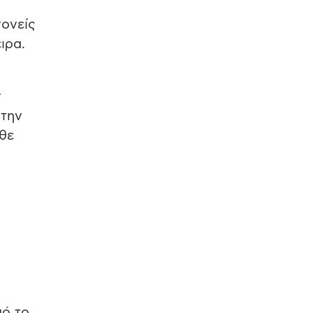
γονείς
ιρα.
ν
Στην
θε
πό το