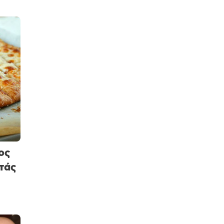
ος
τάς