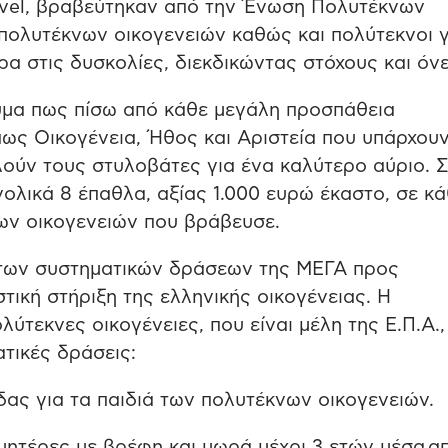
avel, βραβεύτηκαν από την Ένωση Πολυτέκνων
 πολυτέκνων οικογενειών καθώς και πολύτεκνοι 
ρα στις δυσκολίες, διεκδικώντας στόχους και όνε
υμα πως πίσω από κάθε μεγάλη προσπάθεια
όπως Οικογένεια, Ήθος και Αριστεία που υπάρχου
λούν τους στυλοβάτες για ένα καλύτερο αύριο. 
λικά 8 έπαθλα, αξίας 1.000 ευρώ έκαστο, σε κά
νων οικογενειών που βράβευσε.
 των συστηματικών δράσεων της ΜΕΓΑ προς
στική στήριξη της ελληνικής οικογένειας. Η
ύτεκνες οικογένειες, που είναι μέλη της Ε.Π.Α.,
τικές δράσεις:
ας για τα παιδιά των πολυτέκνων οικογενειών.
 μητέρες με βρέφη και μωρά μέχρι 3 ετών μέσα α