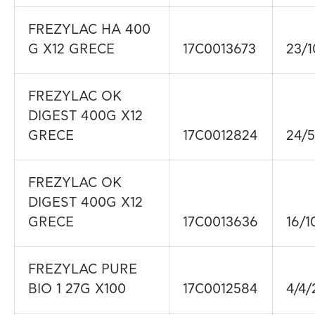
FREZYLAC HA 400
G X12 GRECE
17C0013673
23/1
FREZYLAC OK
DIGEST 400G X12
GRECE
17C0012824
24/5
FREZYLAC OK
DIGEST 400G X12
GRECE
17C0013636
16/1
FREZYLAC PURE
BIO 1 27G X100
17C0012584
4/4/