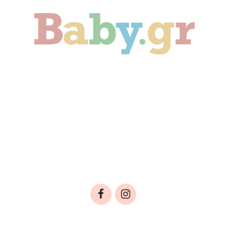
Γονιμότητα
Εγκυμοσύνη
Παιδί
Οικογένεια
Αληθινές Ιστορίες
Cute & Viral
Προτάσεις Αγοράς