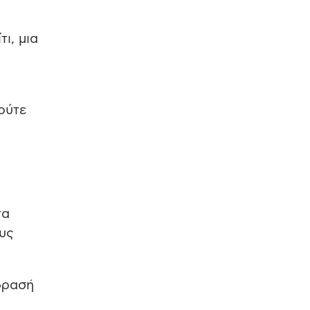
ι, μια
 ούτε
τα
ους
ίδρασή