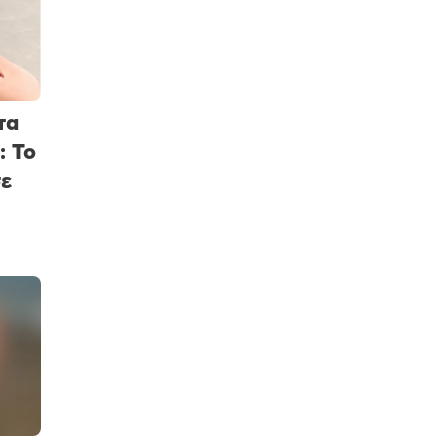
τα
: Το
σε