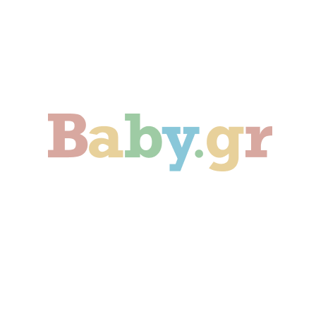
Γονιμότητα
Εγκυμοσύνη
Παιδί
Οικογένεια
Αληθινές Ιστορίες
Cute & Viral
Προτάσεις Αγοράς