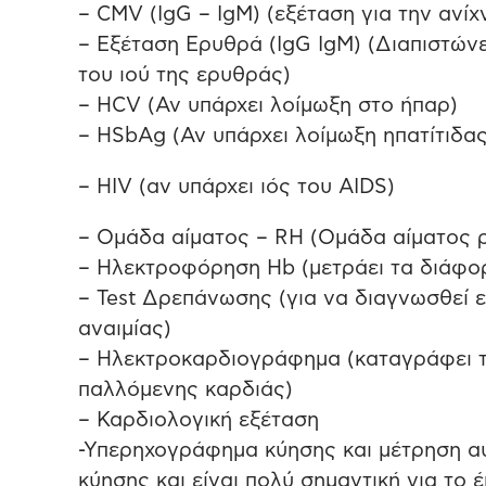
– CMV (IgG – IgM) (εξέταση για την ανί
– Εξέταση Ερυθρά (IgG IgM) (Διαπιστώνε
του ιού της ερυθράς)
– HCV (Αν υπάρχει λοίμωξη στο ήπαρ)
– HSbAg (Αν υπάρχει λοίμωξη ηπατίτιδας
– HIV (αν υπάρχει ιός του AIDS)
– Ομάδα αίματος – RH (Ομάδα αίματος 
– Ηλεκτροφόρηση Hb (μετράει τα διάφορ
– Test Δρεπάνωσης (για να διαγνωσθεί 
αναιμίας)
– Ηλεκτροκαρδιογράφημα (καταγράφει τ
παλλόμενης καρδιάς)
– Καρδιολογική εξέταση
-Υπερηχογράφημα κύησης και μέτρηση αυχ
κύησης και είναι πολύ σημαντική για το