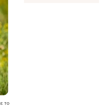
τε το