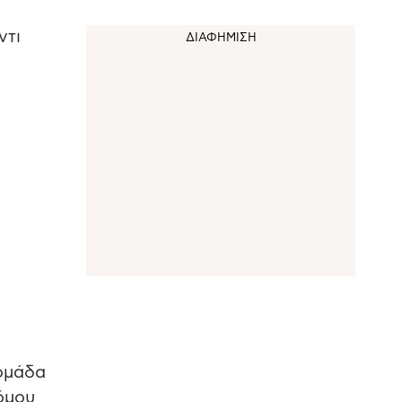
ντι
δομάδα
όμου