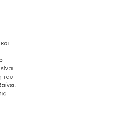
 και
ο
είναι
η του
αίνει,
πιο