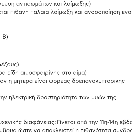
χνευση αντισωμάτων και λοίμωξης)
ται πιθανή παλαιά λοίμωξη και ανοσοποίηση ένα
 Β)
ρέζους)
α είδη αιμοσφαιρίνης στο αίμα)
εάν η μητέρα είναι φορέας δρεπανοκυτταρικής
ην ηλεκτρική δραστηριότητα των μυών της
ενικής διαφάνειας: Γίνεται από την 11η-14η εβ
 έμβρυο ώστε να αποκλειστεί η πιθανότητα συνδρ