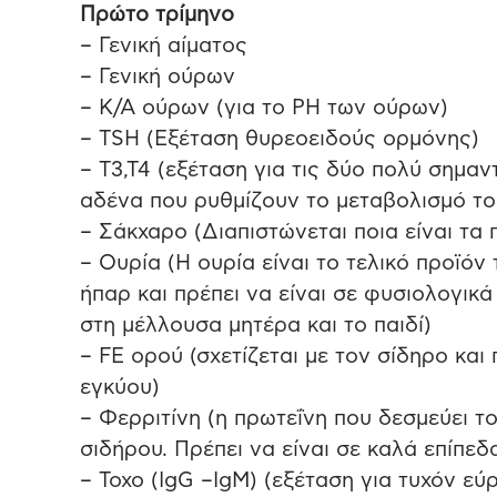
Πρώτο τρίμηνο
– Γενική αίματος
– Γενική ούρων
– Κ/Α ούρων (για το PH των ούρων)
– TSH (Εξέταση θυρεοειδούς ορμόνης)
– T3,T4 (εξέταση για τις δύο πολύ σημα
αδένα που ρυθμίζουν το μεταβολισμό τ
– Σάκχαρο (Διαπιστώνεται ποια είναι τα
– Ουρία (Η ουρία είναι το τελικό προϊό
ήπαρ και πρέπει να είναι σε φυσιολογικ
στη μέλλουσα μητέρα και το παιδί)
– FE ορού (σχετίζεται με τον σίδηρο και
εγκύου)
– Φερριτίνη (η πρωτεΐνη που δεσμεύει τ
σιδήρου. Πρέπει να είναι σε καλά επίπεδ
– Toxo (IgG –IgM) (εξέταση για τυχόν ε