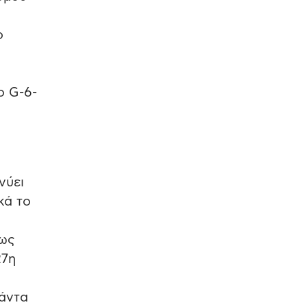
ο
ο G-6-
νύει
κά το
σως
27η
πάντα