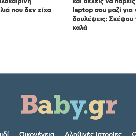
αλοκαιρινή
και θέλεις να πάρεις
λιά που δεν είχα
laptop σου μαζί για 
δουλέψεις; Σκέψου 
καλά
ιδί
Οικογένεια
Αληθινές Ιστορίες
C