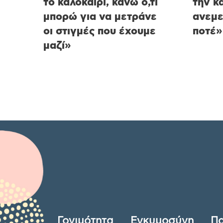
το καλοκαίρι, κάνω ό,τι
την κ
μπορώ για να μετράνε
ανεμε
οι στιγμές που έχουμε
ποτέ»
μαζί»
Γονιμότητα
Εγκυμοσύνη
Πα