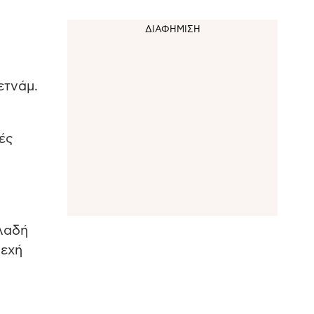
ετνάμ.
η
τές
ηλαδή
νεχή