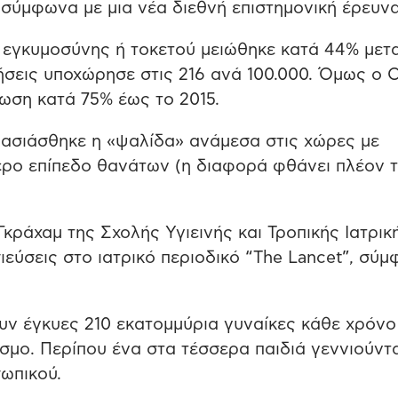
, σύμφωνα με μια νέα διεθνή επιστημονική έρευνα
εγκυμοσύνης ή τοκετού μειώθηκε κατά 44% μετ
νήσεις υποχώρησε στις 216 ανά 100.000. Όμως ο
είωση κατά 75% έως το 2015.
πλασιάσθηκε η «ψαλίδα» ανάμεσα στις χώρες με
ερο επίπεδο θανάτων (η διαφορά φθάνει πλέον τ
Γκράχαμ της Σχολής Υγιεινής και Τροπικής Ιατρικ
ιεύσεις στο ιατρικό περιοδικό “The Lancet”, σύ
υν έγκυες 210 εκατομμύρια γυναίκες κάθε χρόνο
όσμο. Περίπου ένα στα τέσσερα παιδιά γεννιούντ
ωπικού.