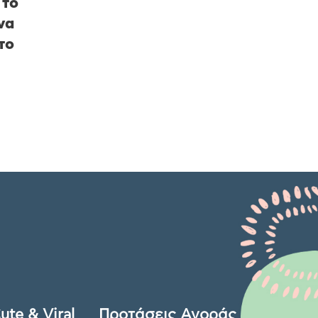
 το
να
το
ute & Viral
Προτάσεις Αγοράς