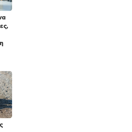
να
ες,
η
ς