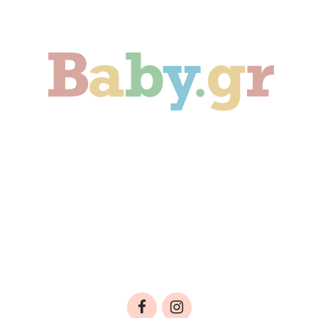
Γονιμότητα
Εγκυμοσύνη
Παιδί
Οικογένεια
Αληθινές Ιστορίες
Cute & Viral
Προτάσεις Αγοράς