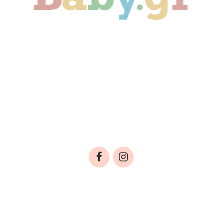
Γονιμότητα
Εγκυμοσύνη
Παιδί
Οικογένεια
Αληθινές Ιστορίες
Cute & Viral
Προτάσεις Αγοράς