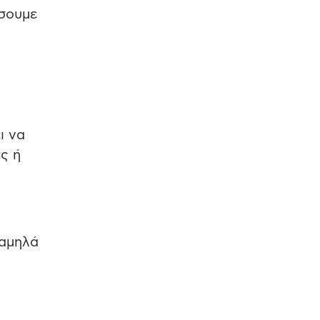
ώσουμε
ι να
ες ή
χαμηλά