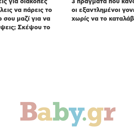
ις για διακοπές
3 πράγματα που κάν
έλεις να πάρεις το
οι εξαντλημένοι γον
p σου μαζί για να
χωρίς να το καταλά
ψεις; Σκέψου το