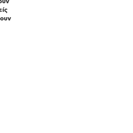
ουν
είς
βουν