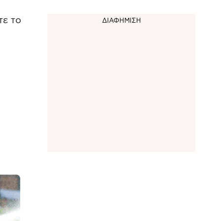
τε το