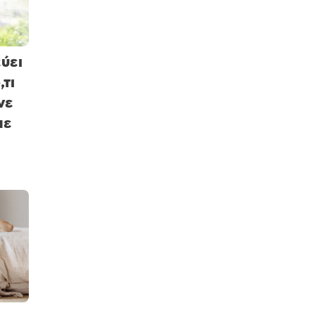
ύει
,τι
νε
με