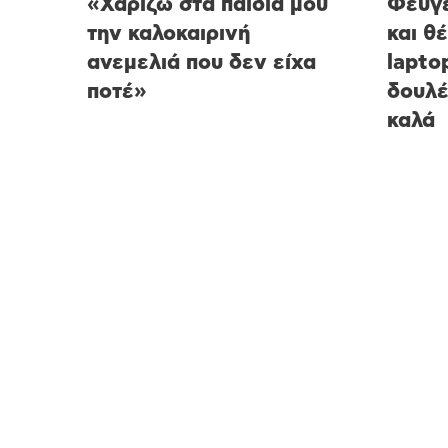
«Χαρίζω στα παιδιά μου
Φεύγε
την καλοκαιρινή
και θ
ανεμελιά που δεν είχα
lapto
ποτέ»
δουλέ
καλά